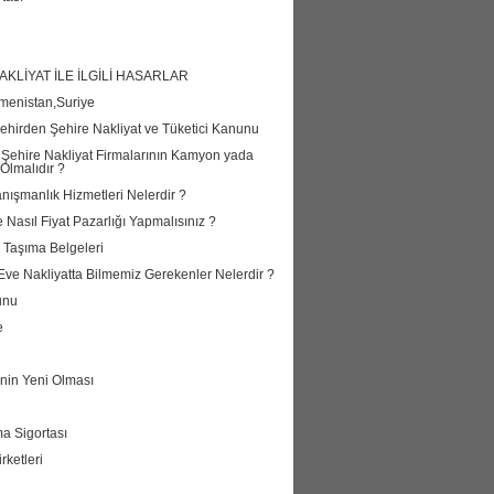
AKLİYAT İLE İLGİLİ HASARLAR
kmenistan,Suriye
ehirden Şehire Nakliyat ve Tüketici Kanunu
Şehire Nakliyat Firmalarının Kamyon yada
Olmalıdır ?
anışmanlık Hizmetleri Nelerdir ?
Nasıl Fiyat Pazarlığı Yapmalısınız ?
 Taşıma Belgeleri
Eve Nakliyatta Bilmemiz Gerekenler Nelerdir ?
unu
e
nin Yeni Olması
a Sigortası
rketleri