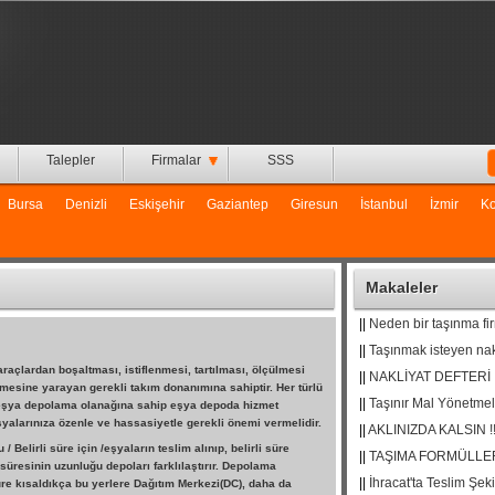
Talepler
Firmalar
SSS
Bursa
Denizli
Eskişehir
Gaziantep
Giresun
İstanbul
İzmir
Ko
Makaleler
||
Neden bir taşınma fi
||
Taşınmak isteyen nakl
raçlardan boşaltması, istiflenmesi, tartılması, ölçülmesi
||
NAKLİYAT DEFTERİ
nmesine yarayan gerekli takım donanımına sahiptir. Her türlü
||
Taşınır Mal Yönetmeli
a eşya depolama olanağına sahip eşya depoda hizmet
şyalarınıza özenle ve hassasiyetle gerekli önemi vermelidir.
||
AKLINIZDA KALSIN !!
elirli süre için /eşyaların teslim alınıp, belirli süre
||
TAŞIMA FORMÜLLE
resinin uzunluğu depoları farklılaştırır. Depolama
||
İhracat'ta Teslim Şeki
re kısaldıkça bu yerlere Dağıtım Merkezi(DC), daha da