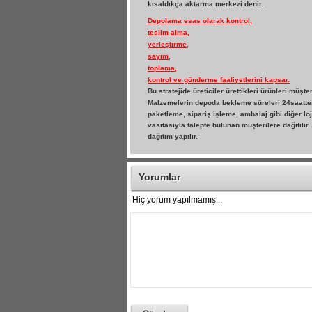
kısaldıkça aktarma merkezi denir.
Depolama esas olarak kontrol,
teslim alma,
yerleştirme,
sayım,
toplama,
kontrol ve gönderme faaliyetlerini kapsar.
Bu stratejide üreticiler ürettikleri ürünleri müş
Malzemelerin depoda bekleme süreleri 24saatten
paketleme, sipariş işleme, ambalaj gibi diğer lo
vasıtasıyla talepte bulunan müşterilere dağıtılı
dağıtım yapılır.
Yorumlar
Hiç yorum yapılmamış...