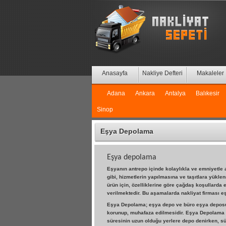
Anasayfa
Nakliye Defteri
Makaleler
Adana
Ankara
Antalya
Balıkesir
Sinop
Eşya Depolama
Eşya depolama
Eşyanın antrepo içinde kolaylıkla ve emniyetle a
gibi, hizmetlerin yapılmasına ve taşıtlara yükle
ürün için, özelliklerine göre çağdaş koşullard
verilmektedir. Bu aşamalarda nakliyat firması e
Eşya Depolama; eşya depo ve büro eşya deposu / B
korunup, muhafaza edilmesidir. Eşya Depolama sü
süresinin uzun olduğu yerlere depo denirken, sü