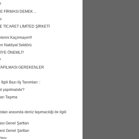
?
 FİRMASI DEMEK ...
ı
E TİCARET LİMİTED ŞİRKETİ
erini Kaçırmayın!!!
n Nakliyat Sektörü
İYE ÖNEMLİ?
?
YAPILMASI GEREKENLER
İlgili Bazı iİş Tanımları ::
ıl yapılmalıdır?
ları Taşıma
an arasında deniz taşımacılığı ile ilgili
ası Genel Şartları
esi Genel Şartları
tası