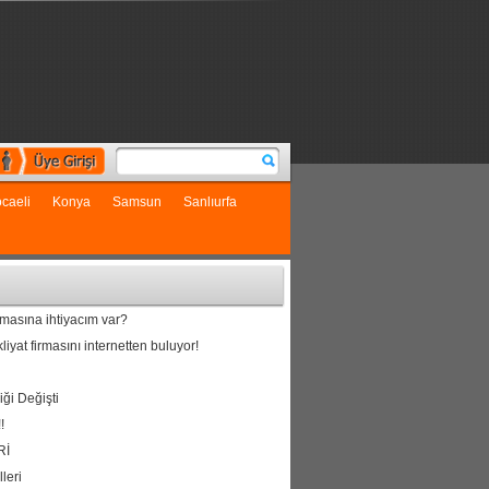
caeli
Konya
Samsun
Sanlıurfa
rmasına ihtiyacım var?
iyat firmasını internetten buluyor!
ği Değişti
!
Rİ
lleri