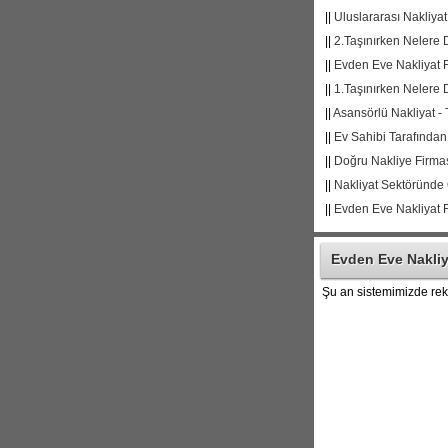
||
Uluslararası Nakliyat
||
2.Taşınırken Nelere 
||
Evden Eve Nakliyat Fi
||
1.Taşınırken Nelere 
||
Asansörlü Nakliyat - 
||
Ev Sahibi Tarafından
||
Doğru Nakliye Firma
||
Nakliyat Sektöründe 
||
Evden Eve Nakliyat F
Evden Eve Nakliy
Şu an sistemimizde re