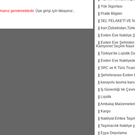
||
Yük Sigortası
pmanız gerekmektedir.
Üye girişi için tıklayınız...
||
Pratik Bilgiler
||
SEL FELAKETİ VE N
||
İran,Özbekistan,Tür
||
Evden Eve Nakliye,Ş
||
Evden Eve Şehirden 
Kamyonet Seçimi Nasıl 
||
Türkiye'de Lojistik D
||
Evden Eve Nakliyede 
||
SRC ve K Türü Ticari
||
Şehirlerarası Evden 
||
karayolu tasıma kan
||
İş Güvenliği Ve Çevr
||
Lojstik
||
Ambalaj Malzemeleri
||
Kargo
||
Nakliyat Emtea Taşım
||
Taşımacılık Nakliye şi
||
Eşya Depolama