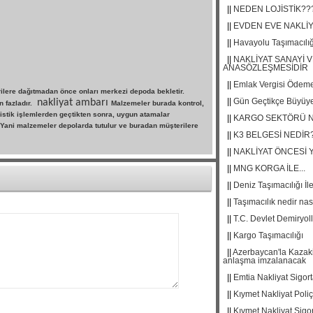
||
NEDEN LOJİSTİK??
||
EVDEN EVE NAKLİYE
||
Havayolu Taşımacılığ
||
NAKLİYAT SANAYİ V
ANASÖZLEŞMESİDİR
||
Emlak Vergisi Ödemel
terilere dağıtmadan önce onları merkezi depoda bekletir.
||
Gün Geçtikçe Büyüye
nakliyat ambarı
 fazladır.
Malzemeler burada kontrol,
jistik işlemlerden geçtikten sonra, uygun atamalar
||
KARGO SEKTÖRÜ N
r. Yani malzemeler depolarda tutulur ve buradan müşterilere
||
K3 BELGESİ NEDİR
||
NAKLİYAT ÖNCESİ 
||
MNG KORGA İLE...
||
Deniz Taşımacılığı İle 
||
Taşımacılık nedir nas
||
T.C. Devlet Demiryol
||
Kargo Taşımacılığı
||
Azerbaycan'la Kazakist
anlaşma imzalanacak
||
Emtia Nakliyat Sigort
||
Kıymet Nakliyat Poliç
||
Kıymet Nakliyat Sigor