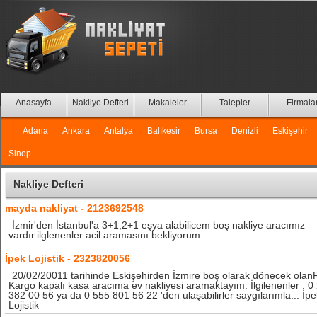
Anasayfa
Nakliye Defteri
Makaleler
Talepler
Firmala
Adana
Ankara
Antalya
Balıkesir
Bursa
Denizli
Eskişehir
Sinop
Nakliye Defteri
mayda nakliyat - 2123692548
İzmir'den İstanbul'a 3+1,2+1 eşya alabilicem boş nakliye aracımız
vardır.ilglenenler acil aramasını bekliyorum.
İpek Lojistik - 2323820056
20/02/20011 tarihinde Eskişehirden İzmire boş olarak dönecek olan
Kargo kapalı kasa aracıma ev nakliyesi aramaktayım. İlgilenenler : 0
382 00 56 ya da 0 555 801 56 22 'den ulaşabilirler saygılarımla... İpe
Lojistik