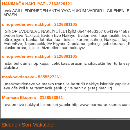
HANIMAĞA NAKLİYAT - 2163529121
cok ACİLL EDIRNEDEN ANTALYAYA YÜKÜM VARDIR.ILGILENENLE
ARASN
sinop evdeneve nakliyat - 2126881105
SİNOP EVDENEVE NAKLİYE İLETİŞİM 05444453357 05419574557 
Evden Eve Nakliyat, Evden Eve Nakliye, Evden Eve Taşımacılık, Ev, o
büro, işyeri, banka, fabrika, fuar, tekstil, kurum, sahne, Nakliyat, Taş
EvdenEve, Taşımacılık, Ev Eşyası Depolama, şehiriçi, şehirlerarası, 
uluslar arası, lojistik, hizmetleri, sunmaktayız.
sinop evdeneve nakliyat - 2126881105
istanbul dan sinop kapalı celik kasa aracımız cıkacaktır her turlu es
alabiliriz
maskoevdeneve - 5355527261
maskoevdeneve ve masko trans ile hertürlü nakliye işleriniz yapılır 
eve ofis koli fuar taşımacılı şehir içi ve şehir dışı taşımacılıg
Marmara Ekspres - 2128533831
evden eve nakliyat hizmetleri yapılır http:www.marmaraekspres.com
Eklenen Son Makaleler