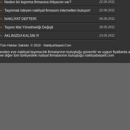
Neden bir taşınma firmasına ihtiyacım var?
22.06.2011
Taşınmak isteyen nakliyat firmasını internetten buluyor!
22.06.2011
NAKLİYAT DEFTERİ
06.06.2011
Taşınır Mal Yönetmeliği Değişti
30.05.2011
AKLINIZDA KALSIN !!!
23.05.2011
Tüm Hakları Saklıdır. © 2010 - NakliyatSepeti.Com
evden eve nakliyat taşımacılık firmalarının buluştuğu güvenilir ve uygun fiyatlard
ve diğer tüm türkiyedeki naliyat firmalarının buluştuğu nakliyatsepeti.com