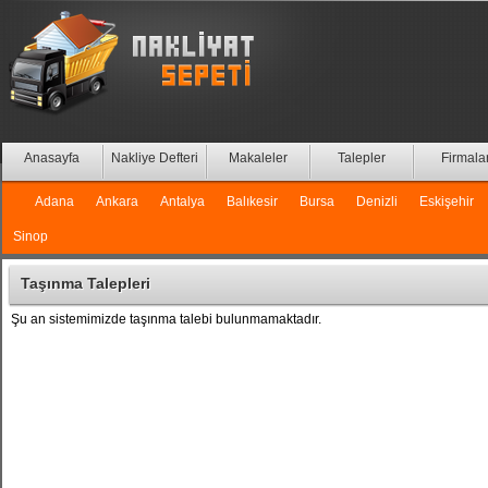
Anasayfa
Nakliye Defteri
Makaleler
Talepler
Firmala
Adana
Ankara
Antalya
Balıkesir
Bursa
Denizli
Eskişehir
Sinop
Taşınma Talepleri
Şu an sistemimizde taşınma talebi bulunmamaktadır.