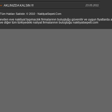
AKLINIZDA KALSIN !!!
23.05.2011
Tüm Hakları Saklıdır. © 2010 - NakliyatSepeti.Com
evden eve nakliyat taşımacılık firmalarının buluştuğu güvenilir ve uygun fiyatlard
ve diğer tüm türkiyedeki naliyat firmalarının buluştuğu nakliyatsepeti.com