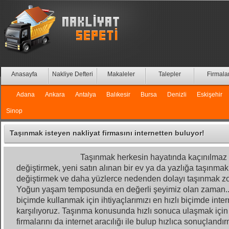
Anasayfa
Nakliye Defteri
Makaleler
Talepler
Firmala
Adana
Ankara
Antalya
Balıkesir
Bursa
Denizli
Eskişehir
Sinop
Taşınmak isteyen nakliyat firmasını internetten buluyor!
Taşınmak herkesin hayatında kaçınılmaz bi
değiştirmek, yeni satın alınan bir ev ya da yazlığa taşınmak,
değiştirmek ve daha yüzlerce nedenden dolayı taşınmak z
Yoğun yaşam temposunda en değerli şeyimiz olan zaman..O
biçimde kullanmak için ihtiyaçlarımızı en hızlı biçimde intern
karşılıyoruz. Taşınma konusunda hızlı sonuca ulaşmak için 
firmalarını da internet aracılığı ile bulup hızlıca sonuçlandır