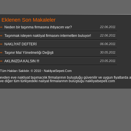
Eklenen Son Makaleler
Neden bir taşınma firmasına ihtiyacım var?
22.06.2011
Taşınmak isteyen nakliyat firmasını internetten buluyor!
22.06.2011
NAKLİYAT DEFTERİ
06.06.2011
Taşınır Mal Yönetmeliği Değişti
30.05.2011
AKLINIZDA KALSIN !!!
23.05.2011
Tüm Hakları Saklıdır. © 2010 - NakliyatSepeti.Com
evden eve nakliyat taşımacılık firmalarının buluştuğu güvenilir ve uygun fiyatlard
ve diğer tüm türkiyedeki naliyat firmalarının buluştuğu nakliyatsepeti.com